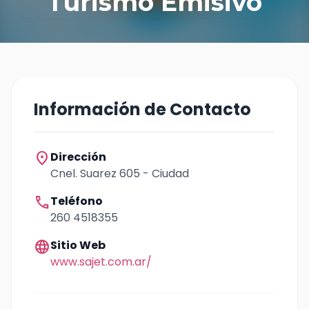
Turismo Emisivo
Información de Contacto
location_on
Dirección
Cnel. Suarez 605 - Ciudad
call
Teléfono
260 4518355
language
Sitio Web
www.sajet.com.ar/