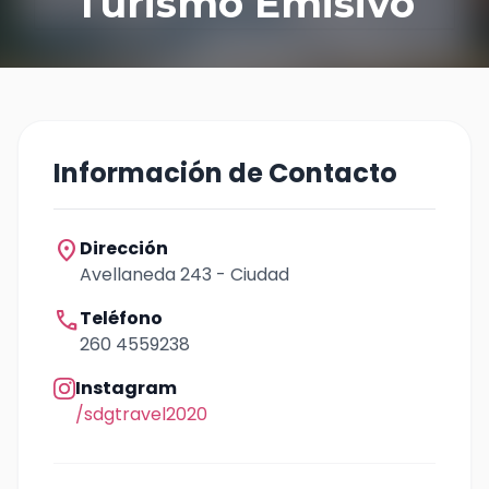
Turismo Emisivo
Información de Contacto
location_on
Dirección
Avellaneda 243 - Ciudad
call
Teléfono
260 4559238
Instagram
/sdgtravel2020