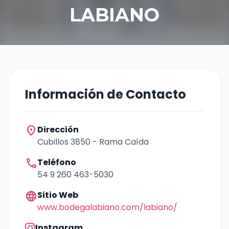
LABIANO
Información de Contacto
location_on
Dirección
Cubillos 3850 - Rama Caída
call
Teléfono
54 9 260 463-5030
language
Sitio Web
www.bodegalabiano.com/labiano/
Instagram