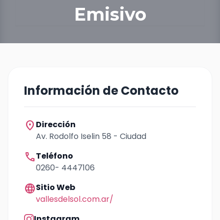
Emisivo
Información de Contacto
location_on
Dirección
Av. Rodolfo Iselin 58 - Ciudad
call
Teléfono
0260- 4447106
language
Sitio Web
vallesdelsol.com.ar/
Instagram