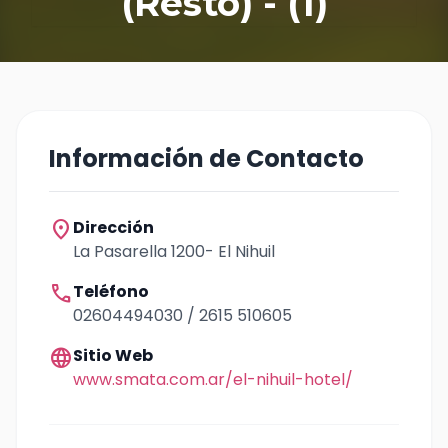
(Resto) - (1)
Información de Contacto
location_on
Dirección
La Pasarella 1200- El Nihuil
call
Teléfono
02604494030 / 2615 510605
language
Sitio Web
www.smata.com.ar/el-nihuil-hotel/