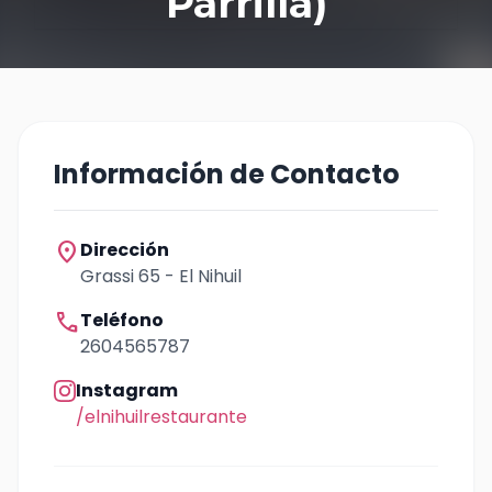
Parrilla)
Información de Contacto
location_on
Dirección
Grassi 65 - El Nihuil
call
Teléfono
2604565787
Instagram
/elnihuilrestaurante