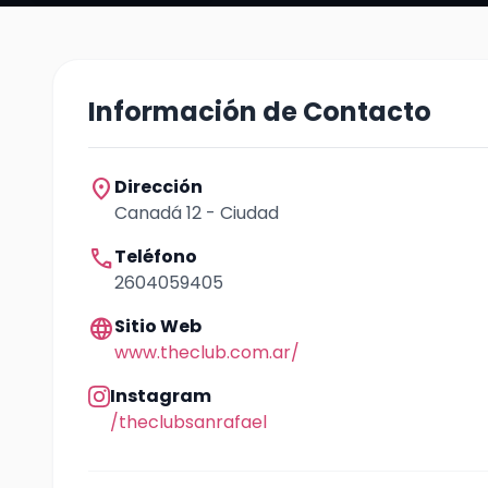
Información de Contacto
location_on
Dirección
Canadá 12 - Ciudad
call
Teléfono
2604059405
language
Sitio Web
www.theclub.com.ar/
Instagram
/theclubsanrafael