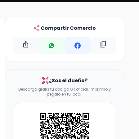
share
Compartir Comercio
ios_share
content_copy
qr_code_scanner
¿Sos el dueño?
Descargá gratis tu código QR oficial. Imprimilo y
pegalo en tu local.