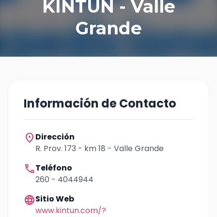
KINTUN - Valle
Grande
Información de Contacto
location_on
Dirección
R. Prov. 173 - km 18 - Valle Grande
call
Teléfono
260 - 4044944
language
Sitio Web
www.kintun.com/?