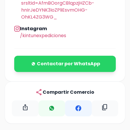
srsltid=AfmBOorgCBlqpzjHZCb-
hnIrJeDYNK3IoZPliEsvmOHG-
OhKL4ZG3WG_
Instagram
/kintunexpediciones
Contactar por WhatsApp
share
Compartir Comercio
ios_share
content_copy