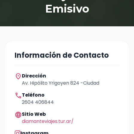
Emisivo
Información de Contacto
location_on
Dirección
Av. Hipólito Yrigoyen 824 -Ciudad
call
Teléfono
2604 406844
language
Sitio Web
diamanteviajes.tur.ar/
Instagram