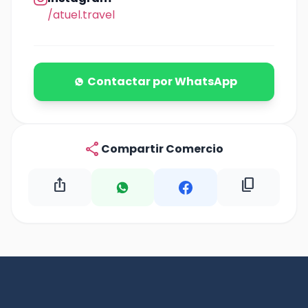
/atuel.travel
Contactar por WhatsApp
share
Compartir Comercio
ios_share
content_copy