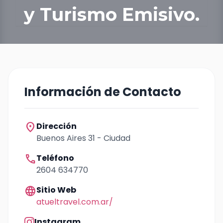
y Turismo Emisivo.
Información de Contacto
location_on
Dirección
Buenos Aires 31 - Ciudad
call
Teléfono
2604 634770
language
Sitio Web
atueltravel.com.ar/
Instagram