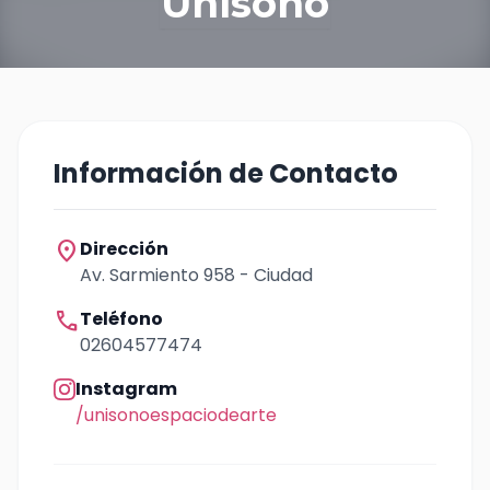
Unísono
Información de Contacto
location_on
Dirección
Av. Sarmiento 958 - Ciudad
call
Teléfono
02604577474
Instagram
/unisonoespaciodearte