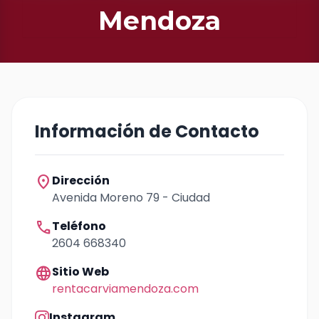
Mendoza
Información de Contacto
location_on
Dirección
Avenida Moreno 79 - Ciudad
call
Teléfono
2604 668340
language
Sitio Web
rentacarviamendoza.com
Instagram