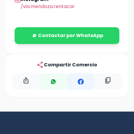
/via.mendoza.rentacar
Contactar por WhatsApp
share
Compartir Comercio
ios_share
content_copy