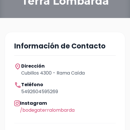
Terra Lombarda
Información de Contacto
location_on
Dirección
Cubillos 4300 - Rama Caída
call
Teléfono
5492604595269
Instagram
/bodegaterralombarda