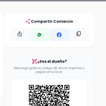
share
Compartir Comercio
ios_share
content_copy
qr_code_scanner
¿Sos el dueño?
Descargá gratis tu código QR oficial. Imprimilo y
pegalo en tu local.