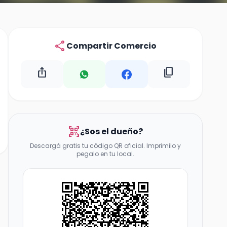
share
Compartir Comercio
ios_share
content_copy
qr_code_scanner
¿Sos el dueño?
Descargá gratis tu código QR oficial. Imprimilo y
pegalo en tu local.