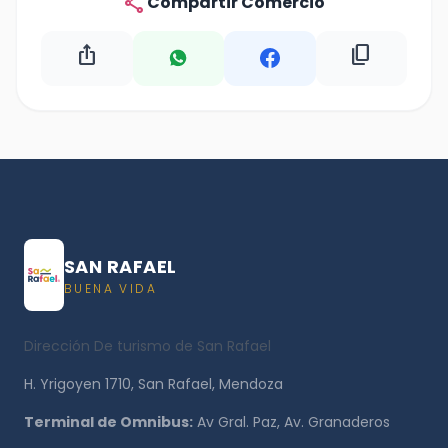
share
Compartir Comercio
ios_share
content_copy
SAN RAFAEL
BUENA VIDA
Dirección De turismo de San Rafael
H. Yrigoyen 1710, San Rafael, Mendoza
Terminal de Omnibus:
Av Gral. Paz, Av. Granaderos