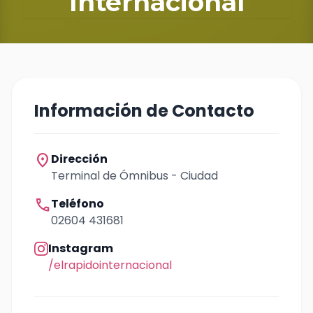
Internacional
Información de Contacto
location_on
Dirección
Terminal de Ómnibus - Ciudad
call
Teléfono
02604 431681
Instagram
/elrapidointernacional