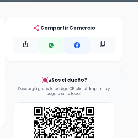
share
Compartir Comercio
ios_share
content_copy
qr_code_scanner
¿Sos el dueño?
Descargá gratis tu código QR oficial. Imprimilo y
pegalo en tu local.