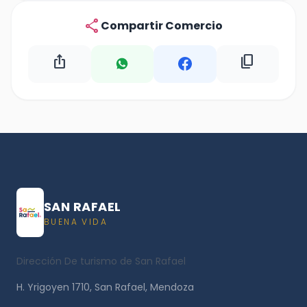
share
Compartir Comercio
ios_share
content_copy
SAN RAFAEL
BUENA VIDA
Dirección De turismo de San Rafael
H. Yrigoyen 1710, San Rafael, Mendoza