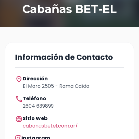
Cabañas BET-EL
Información de Contacto
location_on
Dirección
El Moro 2505 - Rama Caída
call
Teléfono
2604 639899
language
Sitio Web
cabanasbetel.com.ar/
Instagram