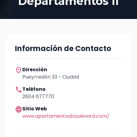
Departamentos II
Información de Contacto
location_on
Dirección
Pueyrredón 33 - Ciudad
call
Teléfono
2604 677770
language
Sitio Web
www.apartamentosboulevard.com/