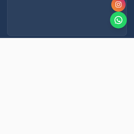
NOVEDADES POR WHATSAPP
Recibí alertas de nieve, agenda del finde y promociones
exclusivas en tu celular.
Suscribirme Gratis
© 2026 Municipalidad de San Rafael. Todos los derechos