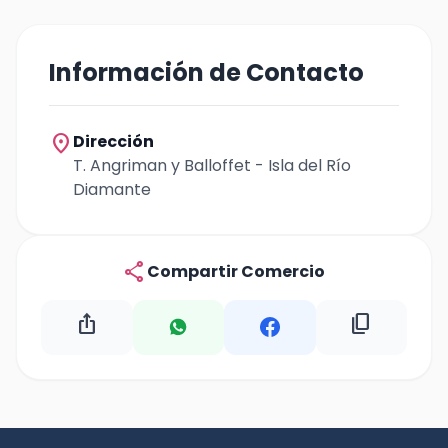
Información de Contacto
location_on
Dirección
T. Angriman y Balloffet - Isla del Río
Diamante
share
Compartir Comercio
ios_share
content_copy