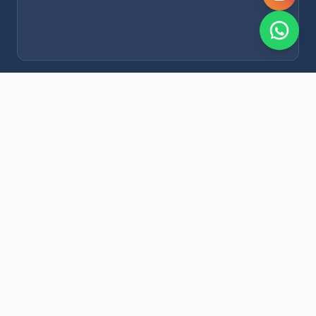
NOVEDADES POR WHATSAPP
Recibí alertas de nieve, agenda del finde y promociones
exclusivas en tu celular.
Suscribirme Gratis
© 2026 Municipalidad de San Rafael. Todos los derechos
reservados.