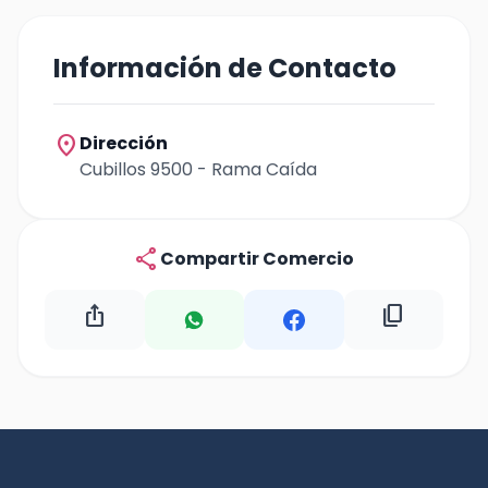
Información de Contacto
location_on
Dirección
Cubillos 9500 - Rama Caída
share
Compartir Comercio
ios_share
content_copy