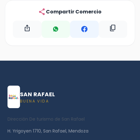
share
Compartir Comercio
ios_share
content_copy
SAN RAFAEL
BUENA VIDA
Dirección De turismo de San Rafael
H. Yrigoyen 1710, San Rafael, Mendoza