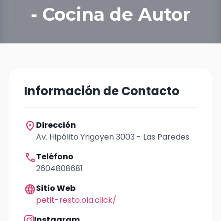
- Cocina de Autor
Información de Contacto
location_on
Dirección
Av. Hipólito Yrigoyen 3003 - Las Paredes
call
Teléfono
2604808681
language
Sitio Web
petit-resto.ola.click/
Instagram