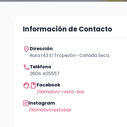
Información de Contacto
location_on
Dirección
Ruta 143 El Tropezón -Cañada Seca
call
Teléfono
2604 405557
facebook
Facebook
/llamativo-resto-bar
Instagram
/llamativorestobar