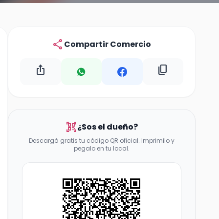
share
Compartir Comercio
ios_share
content_copy
qr_code_scanner
¿Sos el dueño?
Descargá gratis tu código QR oficial. Imprimilo y
pegalo en tu local.