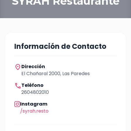
SYRAH Restaurante
Información de Contacto
location_on
Dirección
El Chañaral 2000, Las Paredes
call
Teléfono
2604802010
Instagram
/syrah.resto