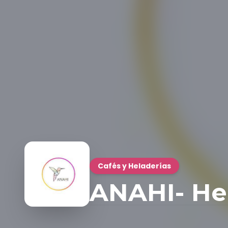
Cafés y Heladerías
ANAHI- He