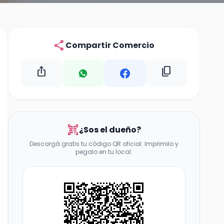
share
Compartir Comercio
ios_share
content_copy
qr_code_scanner
¿Sos el dueño?
Descargá gratis tu código QR oficial. Imprimilo y
pegalo en tu local.