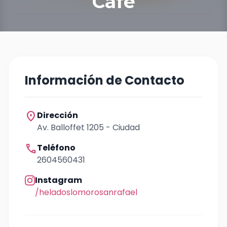
Café
Información de Contacto
location_on
Dirección
Av. Balloffet 1205 - Ciudad
call
Teléfono
2604560431
Instagram
/heladoslomorosanrafael