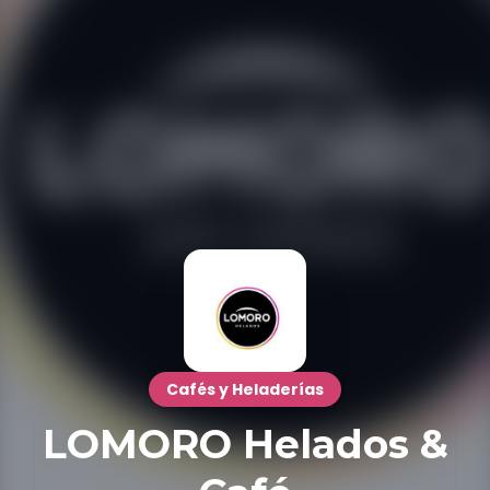
Cafés y Heladerías
LOMORO Helados &