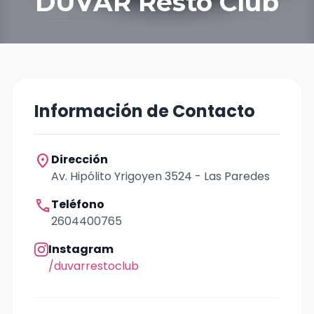
DUVAR Resto Club
Información de Contacto
location_on
Dirección
Av. Hipólito Yrigoyen 3524 - Las Paredes
call
Teléfono
2604400765
Instagram
/duvarrestoclub