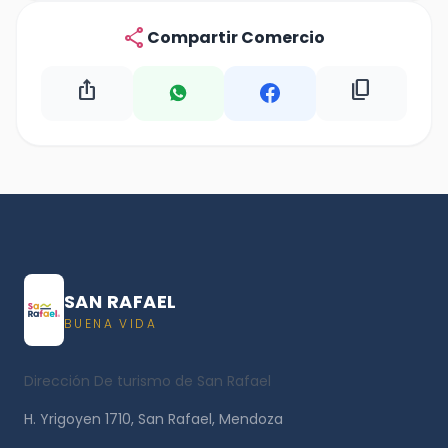
share
Compartir Comercio
ios_share
content_copy
SAN RAFAEL
BUENA VIDA
Dirección De turismo de San Rafael
H. Yrigoyen 1710, San Rafael, Mendoza