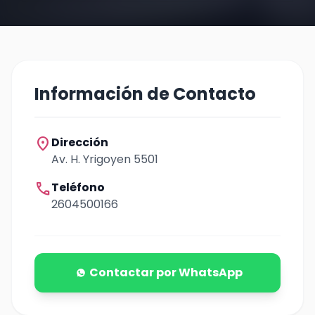
Información de Contacto
location_on
Dirección
Av. H. Yrigoyen 5501
call
Teléfono
2604500166
Contactar por WhatsApp