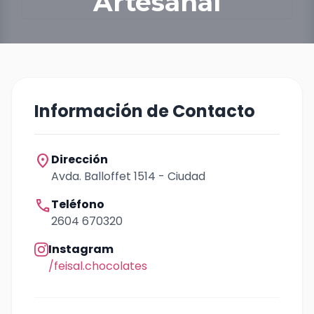
Artesanal
Información de Contacto
location_on
Dirección
Avda. Balloffet 1514 - Ciudad
call
Teléfono
2604 670320
Instagram
/feisal.chocolates