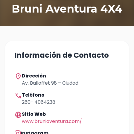
Bruni Aventura 4X4
Información de Contacto
location_on
Dirección
Av. Balloffet 98 – Ciudad
call
Teléfono
260- 4064238
language
Sitio Web
www.bruniaventura.com/
Instagram