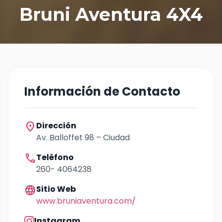
Bruni Aventura 4X4
Información de Contacto
location_on
Dirección
Av. Balloffet 98 – Ciudad
call
Teléfono
260- 4064238
language
Sitio Web
www.bruniaventura.com/
Instagram