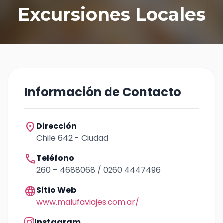
Excursiones Locales
Información de Contacto
location_on
Dirección
Chile 642 - Ciudad
call
Teléfono
260 – 4688068 / 0260 4447496
language
Sitio Web
www.malufaviajes.com.ar/
Instagram