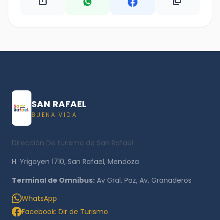
ios_share
content_copy
SAN RAFAEL
BUENA VIDA
Dirección De turismo de San Rafael
H. Yrigoyen 1710, San Rafael, Mendoza
Terminal de Omnibus:
Av Gral. Paz, Av. Granaderos
WhatsApp
Facebook: Dir de Turismo