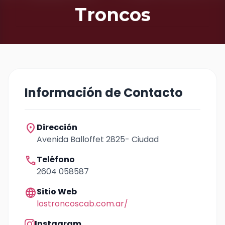
Troncos
Información de Contacto
location_on
Dirección
Avenida Balloffet 2825- Ciudad
call
Teléfono
2604 058587
language
Sitio Web
lostroncoscab.com.ar/
Instagram