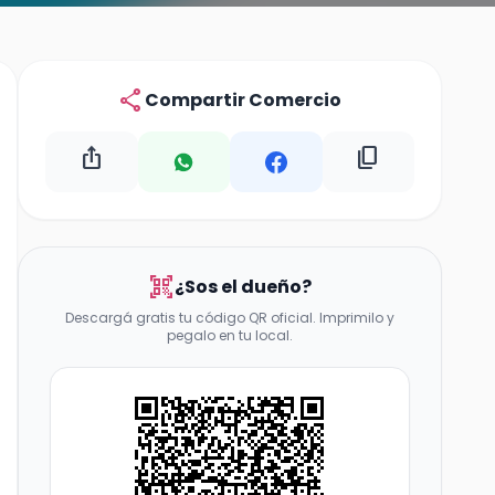
share
Compartir Comercio
ios_share
content_copy
qr_code_scanner
¿Sos el dueño?
Descargá gratis tu código QR oficial. Imprimilo y
pegalo en tu local.