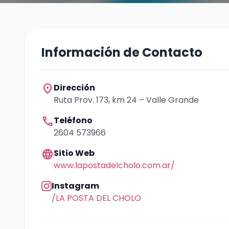
Información de Contacto
location_on
Dirección
Ruta Prov. 173, km 24 – Valle Grande
call
Teléfono
2604 573966
language
Sitio Web
www.lapostadelcholo.com.ar/
Instagram
/LA POSTA DEL CHOLO