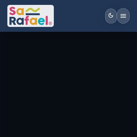
menu
dark_mode