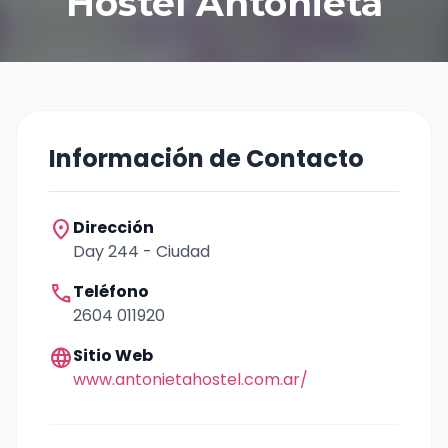
Hostel Antonieta
Información de Contacto
location_on
Dirección
Day 244 - Ciudad
call
Teléfono
2604 011920
language
Sitio Web
www.antonietahostel.com.ar/