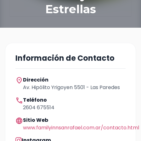
Estrellas
Información de Contacto
location_on
Dirección
Av. Hipólito Yrigoyen 5501 - Las Paredes
call
Teléfono
2604 675514
language
Sitio Web
www.familyinnsanrafael.com.ar/contacto.html
Instagram