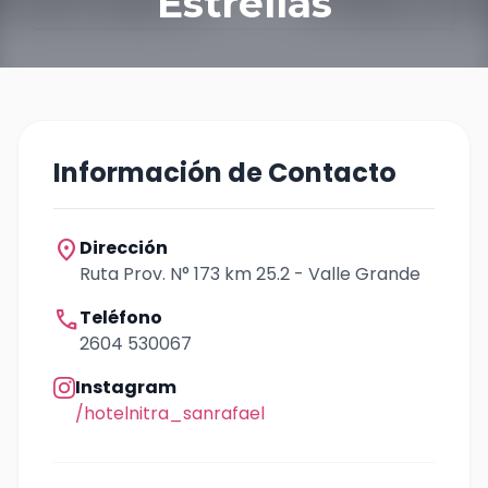
Estrellas
Información de Contacto
location_on
Dirección
Ruta Prov. N° 173 km 25.2 - Valle Grande
call
Teléfono
2604 530067
Instagram
/hotelnitra_sanrafael