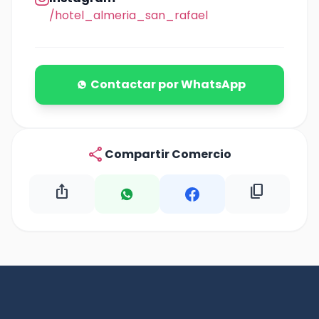
/hotel_almeria_san_rafael
Contactar por WhatsApp
share
Compartir Comercio
ios_share
content_copy