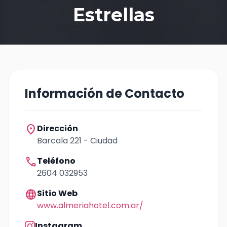
Estrellas
Información de Contacto
location_on
Dirección
Barcala 221 - Ciudad
call
Teléfono
2604 032953
language
Sitio Web
www.almeriahotel.com.ar/
Instagram