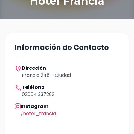
Hotel Francia
Información de Contacto
location_on
Dirección
Francia 248 - Ciudad
call
Teléfono
02604 337292
Instagram
/hotel_francia