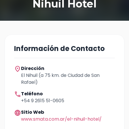
Nihuil Hotel
Información de Contacto
location_on
Dirección
El Nihuil (a 75 km. de Ciudad de San
Rafael)
call
Teléfono
+54 9 2615 51-0605
language
Sitio Web
www.smata.com.ar/el-nihuil-hotel/