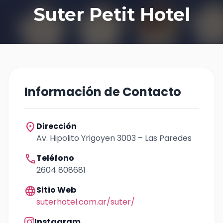
Suter Petit Hotel
Información de Contacto
location_on
Dirección
Av. Hipolito Yrigoyen 3003 – Las Paredes
call
Teléfono
2604 808681
language
Sitio Web
suterhotel.com.ar/suter/
Instagram