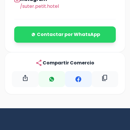
/suter.petit.hotel
Contactar por WhatsApp
share
Compartir Comercio
ios_share
content_copy