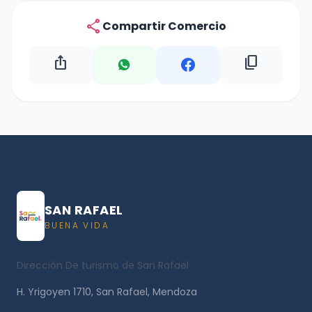
share
Compartir Comercio
ios_share
content_copy
SAN RAFAEL
BUENA VIDA
Dirección De turismo de San Rafael
H. Yrigoyen 1710, San Rafael, Mendoza