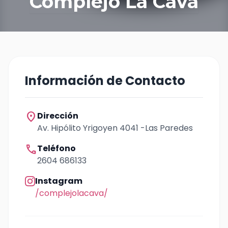
Complejo La Cava
Información de Contacto
location_on
Dirección
Av. Hipólito Yrigoyen 4041 -Las Paredes
call
Teléfono
2604 686133
Instagram
/complejolacava/