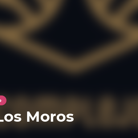
o
Los Moros