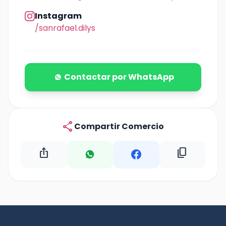
Instagram
/sanrafael.dilys
Contactar por WhatsApp
share
Compartir Comercio
ios_share
content_copy