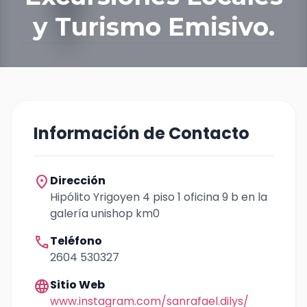
y Turismo Emisivo.
Información de Contacto
location_on
Dirección
Hipólito Yrigoyen 4 piso 1 oficina 9 b en la
galería unishop km0
call
Teléfono
2604 530327
language
Sitio Web
www.instagram.com/sanrafael.dilys/